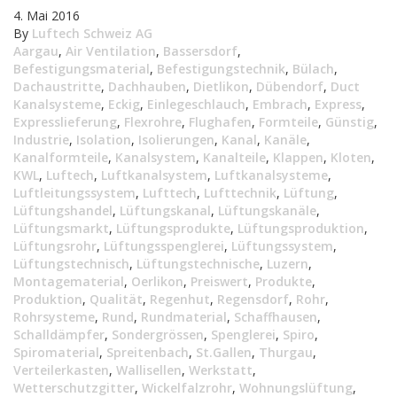
4. Mai 2016
By
Luftech Schweiz AG
Aargau
,
Air Ventilation
,
Bassersdorf
,
Befestigungsmaterial
,
Befestigungstechnik
,
Bülach
,
Dachaustritte
,
Dachhauben
,
Dietlikon
,
Dübendorf
,
Duct
Kanalsysteme
,
Eckig
,
Einlegeschlauch
,
Embrach
,
Express
,
Expresslieferung
,
Flexrohre
,
Flughafen
,
Formteile
,
Günstig
,
Industrie
,
Isolation
,
Isolierungen
,
Kanal
,
Kanäle
,
Kanalformteile
,
Kanalsystem
,
Kanalteile
,
Klappen
,
Kloten
,
KWL
,
Luftech
,
Luftkanalsystem
,
Luftkanalsysteme
,
Luftleitungssystem
,
Lufttech
,
Lufttechnik
,
Lüftung
,
Lüftungshandel
,
Lüftungskanal
,
Lüftungskanäle
,
Lüftungsmarkt
,
Lüftungsprodukte
,
Lüftungsproduktion
,
Lüftungsrohr
,
Lüftungsspenglerei
,
Lüftungssystem
,
Lüftungstechnisch
,
Lüftungstechnische
,
Luzern
,
Montagematerial
,
Oerlikon
,
Preiswert
,
Produkte
,
Produktion
,
Qualität
,
Regenhut
,
Regensdorf
,
Rohr
,
Rohrsysteme
,
Rund
,
Rundmaterial
,
Schaffhausen
,
Schalldämpfer
,
Sondergrössen
,
Spenglerei
,
Spiro
,
Spiromaterial
,
Spreitenbach
,
St.Gallen
,
Thurgau
,
Verteilerkasten
,
Wallisellen
,
Werkstatt
,
Wetterschutzgitter
,
Wickelfalzrohr
,
Wohnungslüftung
,