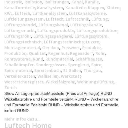
Industrie
,
Isolation
,
Isolierungen
,
Kanal
,
Kanäle
,
Kanalformteile
,
Kanalsystem
,
Kanalteile
,
Klappen
,
Kloten
,
KWL
,
Luftech
,
Luftkanalsystem
,
Luftkanalsysteme
,
Luftleitungssystem
,
Lufttech
,
Lufttechnik
,
Lüftung
,
Lüftungshandel
,
Lüftungskanal
,
Lüftungskanäle
,
Lüftungsmarkt
,
Lüftungsprodukte
,
Lüftungsproduktion
,
Lüftungsrohr
,
Lüftungsspenglerei
,
Lüftungssystem
,
Lüftungstechnisch
,
Lüftungstechnische
,
Luzern
,
Montagematerial
,
Oerlikon
,
Preiswert
,
Produkte
,
Produktion
,
Qualität
,
Regenhut
,
Regensdorf
,
Rohr
,
Rohrsysteme
,
Rund
,
Rundmaterial
,
Schaffhausen
,
Schalldämpfer
,
Sondergrössen
,
Spenglerei
,
Spiro
,
Spiromaterial
,
Spreitenbach
,
St.Gallen
,
Thurgau
,
Verteilerkasten
,
Wallisellen
,
Werkstatt
,
Wetterschutzgitter
,
Wickelfalzrohr
,
Wohnungslüftung
,
Zürich
Show All LagerprodukteMassteile (Preis auf Anfrage) RUND –
Wickelfalzrohre und Formteile verzinkt RUND – Wickelfalzrohre
und Formteile Edelstahl RUND – Wickelfalzrohre und Formteile
isoliert RUND
Mehr Infos dazu...
Luftech Home