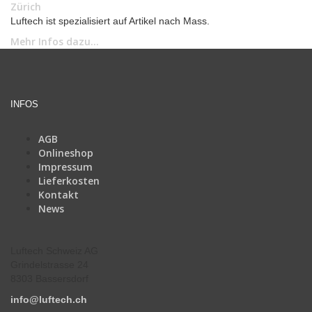
Zürich
Luftech ist spezialisiert auf Artikel nach Mass.
Mehr Infos dazu...
INFOS
AGB
Onlineshop
Impressum
Lieferkosten
Kontakt
News
Luftech Schweiz AG
Grindelstrasse 24
8303 Bassersdorf
info@luftech.ch