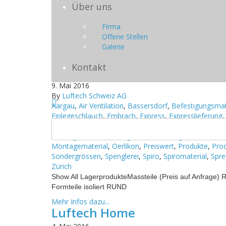
11. Mai 2016
Über uns
By
Luftech Schweiz AG
AG
,
Bassersdorf
,
Beratung
,
Kontakt
,
Luftech
,
Lufttec
Firma
Kontakt Info Luftech Schweiz AG Grindelstrasse 24 
Offene Stellen
Switzerland AG Postfach,
Galerie
Mehr Infos dazu...
Kontakt
Produkte Übersicht
9. Mai 2016
By
Luftech Schweiz AG
Aargau
,
Air Ventilation
,
Bassersdorf
,
Befestigungsmat
Einlegeschlauch
,
Embrach
,
Express
,
Expresslieferung
Kanalteile
,
Klappen
,
Kloten
,
KWL
,
Luftech
,
Luftkanal
Lüftungskanäle
,
Lüftungsmarkt
,
Lüftungsprodukte
,
L
Montagematerial
,
Oerlikon
,
Preiswert
,
Produkte
,
Pro
Sondergrössen
,
Spenglerei
,
Spiro
,
Spiromaterial
,
Spre
Zürich
Show All LagerprodukteMassteile (Preis auf Anfrage) 
Formteile isoliert RUND
Mehr Infos dazu...
Luftech Home