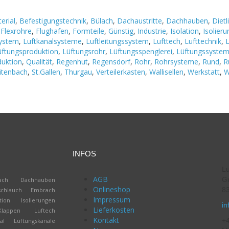
erial
,
Befestigungstechnik
,
Bülach
,
Dachaustritte
,
Dachhauben
,
Dietl
,
Flexrohre
,
Flughafen
,
Formteile
,
Günstig
,
Industrie
,
Isolation
,
Isolier
system
,
Luftkanalsysteme
,
Luftleitungssystem
,
Lufttech
,
Lufttechnik
,
üftungsproduktion
,
Lüftungsrohr
,
Lüftungsspenglerei
,
Lüftungssyste
duktion
,
Qualität
,
Regenhut
,
Regensdorf
,
Rohr
,
Rohrsysteme
,
Rund
,
R
itenbach
,
St.Gallen
,
Thurgau
,
Verteilerkasten
,
Wallisellen
,
Werkstatt
,
W
INFOS
Lu
AGB
Gr
ach
Dachhauben
Onlineshop
83
schlauch
Embrach
Impressum
tion
Isolierungen
in
Lieferkosten
Klappen
Luftech
Kontakt
+4
al
Lüftungskanäle