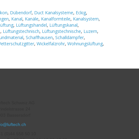
ikon
,
Dübendorf
,
Duct Kanalsysteme
,
Eckig
,
ungen
,
Kanal
,
Kanäle
,
Kanalformteile
,
Kanalsystem
,
Lüftung
,
Lüftungshandel
,
Lüftungskanal
,
m
,
Lüftungstechnisch
,
Lüftungstechnische
,
Luzern
,
undmaterial
,
Schaffhausen
,
Schalldämpfer
,
etterschutzgitter
,
Wickelfalzrohr
,
Wohnungslüftung
,
ftech Schweiz AG
indelstrasse 24
03 Bassersdorf
fo@luftech.ch
1 (0)44 558 50 10