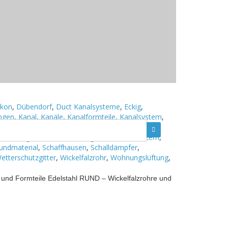
 10 CHE-344.803.603 MWST Bankverbindung: UBS
ikon
,
Dübendorf
,
Duct Kanalsysteme
,
Eckig
,
ungen
,
Kanal
,
Kanäle
,
Kanalformteile
,
Kanalsystem
,
Lüftung
,
Lüftungshandel
,
Lüftungskanal
,
m
,
Lüftungstechnisch
,
Lüftungstechnische
,
Luzern
,
undmaterial
,
Schaffhausen
,
Schalldämpfer
,
etterschutzgitter
,
Wickelfalzrohr
,
Wohnungslüftung
,
 und Formteile Edelstahl RUND – Wickelfalzrohre und