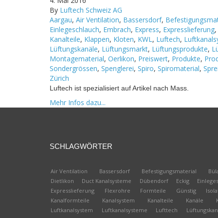
4. Mai 2016
By
Luftech Schweiz AG
Aargau
,
Air Ventilation
,
Bassersdorf
,
Befestigungsmat
Einlegeschlauch
,
Embrach
,
Express
,
Expresslieferung
Kanalteile
,
Klappen
,
Kloten
,
KWL
,
Luftech
,
Luftkanal
Lüftungskanäle
,
Lüftungsmarkt
,
Lüftungsprodukte
,
L
Montagematerial
,
Oerlikon
,
Preiswert
,
Produkte
,
Pro
Sondergrössen
,
Spenglerei
,
Spiro
,
Spiromaterial
,
Spre
Zürich
Luftech ist spezialisiert auf Artikel nach Mass.
Mehr Infos dazu...
SCHLAGWÖRTER
Air Ventilation
Bassersdorf
Befestigungsmaterial
Bül
Dietlikon
Duct Kanalsysteme
Dübendorf
Eckig
Einlege
Expresslieferung
Flexrohre
Formteile
Günstig
Isola
Kanalformteile
Kanalsystem
Kanalteile
Kanäle
Luftkanalsystem
Luftkanalsysteme
Lufttech
Lüftungskan