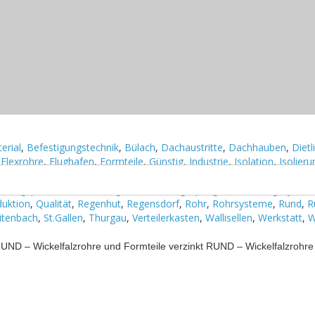
h
,
Support
8303 Bassersdorf info@luftech.ch Rufen Sie uns an+41 (0)44 558 50
erial
,
Befestigungstechnik
,
Bülach
,
Dachaustritte
,
Dachhauben
,
Dietl
,
Flexrohre
,
Flughafen
,
Formteile
,
Günstig
,
Industrie
,
Isolation
,
Isolier
system
,
Luftkanalsysteme
,
Luftleitungssystem
,
Lufttech
,
Lufttechnik
,
üftungsproduktion
,
Lüftungsrohr
,
Lüftungsspenglerei
,
Lüftungssyste
duktion
,
Qualität
,
Regenhut
,
Regensdorf
,
Rohr
,
Rohrsysteme
,
Rund
,
R
itenbach
,
St.Gallen
,
Thurgau
,
Verteilerkasten
,
Wallisellen
,
Werkstatt
,
W
RUND – Wickelfalzrohre und Formteile verzinkt RUND – Wickelfalzrohre