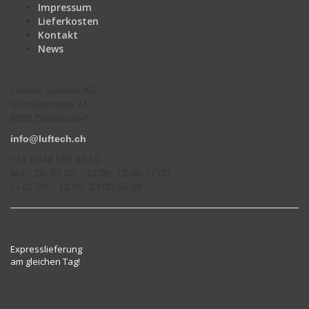
Impressum
Lieferkosten
Kontakt
News
Luftech Schweiz AG
Grindelstrasse 24
8303 Bassersdorf
info@luftech.ch
+41 (0)44 558 50 10
Mo – Do 07:00 – 12:00, 13:00-17:00
Fr 07:00 – 12:00, 13:00-16:00
Expresslieferung
am gleichen Tag!