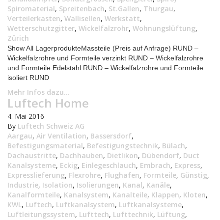
Spiromaterial
,
Spreitenbach
,
St.Gallen
,
Thurgau
,
Verteilerkasten
,
Wallisellen
,
Werkstatt
,
Wetterschutzgitter
,
Wickelfalzrohr
,
Wohnungslüftung
,
Zürich
Show All LagerprodukteMassteile (Preis auf Anfrage) RUND –
Wickelfalzrohre und Formteile verzinkt RUND – Wickelfalzrohre
und Formteile Edelstahl RUND – Wickelfalzrohre und Formteile
isoliert RUND
Mehr Infos dazu...
Luftech Home
4. Mai 2016
By
Luftech Schweiz AG
Aargau
,
Air Ventilation
,
Bassersdorf
,
Befestigungsmaterial
,
Befestigungstechnik
,
Bülach
,
Dachaustritte
,
Dachhauben
,
Dietlikon
,
Dübendorf
,
Duct
Kanalsysteme
,
Eckig
,
Einlegeschlauch
,
Embrach
,
Express
,
Expresslieferung
,
Flexrohre
,
Flughafen
,
Formteile
,
Günstig
,
Industrie
,
Isolation
,
Isolierungen
,
Kanal
,
Kanäle
,
Kanalformteile
,
Kanalsystem
,
Kanalteile
,
Klappen
,
Kloten
,
KWL
,
Luftech
,
Luftkanalsystem
,
Luftkanalsysteme
,
Luftleitungssystem
,
Lufttech
,
Lufttechnik
,
Lüftung
,