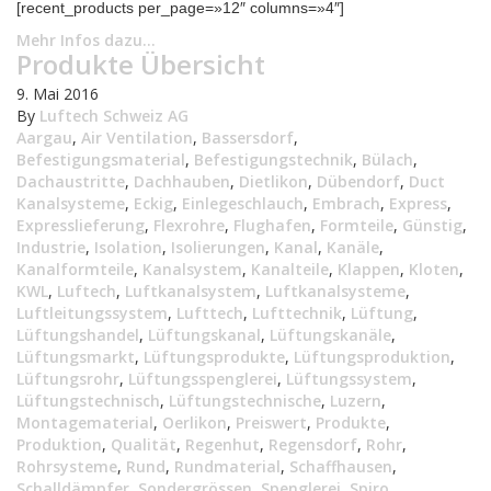
[recent_products per_page=»12″ columns=»4″]
Mehr Infos dazu...
Produkte Übersicht
9. Mai 2016
By
Luftech Schweiz AG
Aargau
,
Air Ventilation
,
Bassersdorf
,
Befestigungsmaterial
,
Befestigungstechnik
,
Bülach
,
Dachaustritte
,
Dachhauben
,
Dietlikon
,
Dübendorf
,
Duct
Kanalsysteme
,
Eckig
,
Einlegeschlauch
,
Embrach
,
Express
,
Expresslieferung
,
Flexrohre
,
Flughafen
,
Formteile
,
Günstig
,
Industrie
,
Isolation
,
Isolierungen
,
Kanal
,
Kanäle
,
Kanalformteile
,
Kanalsystem
,
Kanalteile
,
Klappen
,
Kloten
,
KWL
,
Luftech
,
Luftkanalsystem
,
Luftkanalsysteme
,
Luftleitungssystem
,
Lufttech
,
Lufttechnik
,
Lüftung
,
Lüftungshandel
,
Lüftungskanal
,
Lüftungskanäle
,
Lüftungsmarkt
,
Lüftungsprodukte
,
Lüftungsproduktion
,
Lüftungsrohr
,
Lüftungsspenglerei
,
Lüftungssystem
,
Lüftungstechnisch
,
Lüftungstechnische
,
Luzern
,
Montagematerial
,
Oerlikon
,
Preiswert
,
Produkte
,
Produktion
,
Qualität
,
Regenhut
,
Regensdorf
,
Rohr
,
Rohrsysteme
,
Rund
,
Rundmaterial
,
Schaffhausen
,
Schalldämpfer
,
Sondergrössen
,
Spenglerei
,
Spiro
,