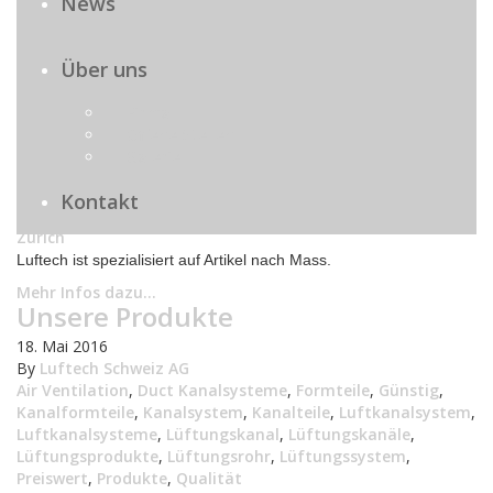
News
Lüftungsmarkt
,
Lüftungsprodukte
,
Lüftungsproduktion
,
Lüftungsrohr
,
Lüftungsspenglerei
,
Lüftungssystem
,
Lüftungstechnisch
,
Lüftungstechnische
,
Luzern
,
Über uns
Montagematerial
,
Oerlikon
,
Preiswert
,
Produkte
,
Produktion
,
Qualität
,
Regenhut
,
Regensdorf
,
Rohr
,
Firma
Rohrsysteme
,
Rund
,
Rundmaterial
,
Schaffhausen
,
Offene Stellen
Schalldämpfer
,
Sondergrössen
,
Spenglerei
,
Spiro
,
Galerie
Spiromaterial
,
Spreitenbach
,
St.Gallen
,
Thurgau
,
Verteilerkasten
,
Wallisellen
,
Werkstatt
,
Kontakt
Wetterschutzgitter
,
Wickelfalzrohr
,
Wohnungslüftung
,
Zürich
Luftech ist spezialisiert auf Artikel nach Mass.
Mehr Infos dazu...
Unsere Produkte
18. Mai 2016
By
Luftech Schweiz AG
Air Ventilation
,
Duct Kanalsysteme
,
Formteile
,
Günstig
,
Kanalformteile
,
Kanalsystem
,
Kanalteile
,
Luftkanalsystem
,
Luftkanalsysteme
,
Lüftungskanal
,
Lüftungskanäle
,
Lüftungsprodukte
,
Lüftungsrohr
,
Lüftungssystem
,
Preiswert
,
Produkte
,
Qualität