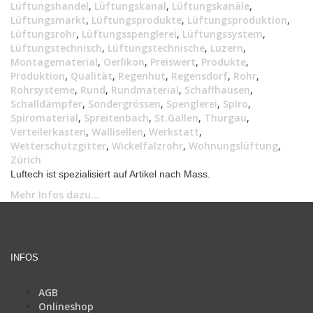
Lüftungshandel
,
Lüftungskanal
,
Lüftungskanäle
,
Lüftungsmarkt
,
Lüftungsprodukte
,
Lüftungsproduktion
,
Lüftungsrohr
,
Lüftungsspenglerei
,
Lüftungssystem
,
Lüftungstechnisch
,
Lüftungstechnische
,
Luzern
,
Montagematerial
,
Oerlikon
,
Preiswert
,
Produkte
,
Produktion
,
Qualität
,
Regenhut
,
Regensdorf
,
Rohr
,
Rohrsysteme
,
Rund
,
Rundmaterial
,
Schaffhausen
,
Schalldämpfer
,
Sondergrössen
,
Spenglerei
,
Spiro
,
Spiromaterial
,
Spreitenbach
,
St.Gallen
,
Thurgau
,
Verteilerkasten
,
Wallisellen
,
Werkstatt
,
Wetterschutzgitter
,
Wickelfalzrohr
,
Wohnungslüftung
,
Zürich
Luftech ist spezialisiert auf Artikel nach Mass.
Mehr Infos dazu...
INFOS
AGB
Onlineshop