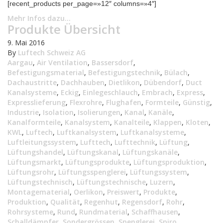
[recent_products per_page=»12″ columns=»4″]
Mehr Infos dazu...
Produkte Übersicht
9. Mai 2016
By
Luftech Schweiz AG
Aargau
,
Air Ventilation
,
Bassersdorf
,
Befestigungsmaterial
,
Befestigungstechnik
,
Bülach
,
Dachaustritte
,
Dachhauben
,
Dietlikon
,
Dübendorf
,
Duct
Kanalsysteme
,
Eckig
,
Einlegeschlauch
,
Embrach
,
Express
,
Expresslieferung
,
Flexrohre
,
Flughafen
,
Formteile
,
Günstig
,
Industrie
,
Isolation
,
Isolierungen
,
Kanal
,
Kanäle
,
Kanalformteile
,
Kanalsystem
,
Kanalteile
,
Klappen
,
Kloten
,
KWL
,
Luftech
,
Luftkanalsystem
,
Luftkanalsysteme
,
Luftleitungssystem
,
Lufttech
,
Lufttechnik
,
Lüftung
,
Lüftungshandel
,
Lüftungskanal
,
Lüftungskanäle
,
Lüftungsmarkt
,
Lüftungsprodukte
,
Lüftungsproduktion
,
Lüftungsrohr
,
Lüftungsspenglerei
,
Lüftungssystem
,
Lüftungstechnisch
,
Lüftungstechnische
,
Luzern
,
Montagematerial
,
Oerlikon
,
Preiswert
,
Produkte
,
Produktion
,
Qualität
,
Regenhut
,
Regensdorf
,
Rohr
,
Rohrsysteme
,
Rund
,
Rundmaterial
,
Schaffhausen
,
Schalldämpfer
,
Sondergrössen
,
Spenglerei
,
Spiro
,