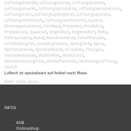
Lüftungshandel
,
Lüftungskanal
,
Lüftungskanäle
,
Lüftungsmarkt
,
Lüftungsprodukte
,
Lüftungsproduktion
,
Lüftungsrohr
,
Lüftungsspenglerei
,
Lüftungssystem
,
Lüftungstechnisch
,
Lüftungstechnische
,
Luzern
,
Montagematerial
,
Oerlikon
,
Preiswert
,
Produkte
,
Produktion
,
Qualität
,
Regenhut
,
Regensdorf
,
Rohr
,
Rohrsysteme
,
Rund
,
Rundmaterial
,
Schaffhausen
,
Schalldämpfer
,
Sondergrössen
,
Spenglerei
,
Spiro
,
Spiromaterial
,
Spreitenbach
,
St.Gallen
,
Thurgau
,
Verteilerkasten
,
Wallisellen
,
Werkstatt
,
Wetterschutzgitter
,
Wickelfalzrohr
,
Wohnungslüftung
,
Zürich
Luftech ist spezialisiert auf Artikel nach Mass.
Mehr Infos dazu...
INFOS
AGB
Onlineshop