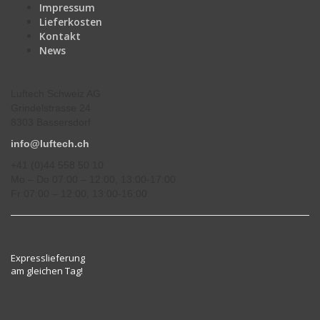
Impressum
Lieferkosten
Kontakt
News
Luftech Schweiz AG
Grindelstrasse 24
8303 Bassersdorf
info@luftech.ch
+41 (0)44 558 50 10
Mo – Do 07:00 – 12:00, 13:00-17:00
Fr 07:00 – 12:00, 13:00-16:00
Expresslieferung
am gleichen Tag!