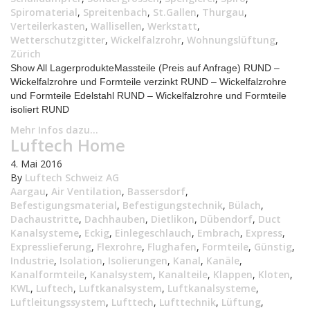
Spiromaterial
,
Spreitenbach
,
St.Gallen
,
Thurgau
,
Verteilerkasten
,
Wallisellen
,
Werkstatt
,
Wetterschutzgitter
,
Wickelfalzrohr
,
Wohnungslüftung
,
Zürich
Show All LagerprodukteMassteile (Preis auf Anfrage) RUND –
Wickelfalzrohre und Formteile verzinkt RUND – Wickelfalzrohre
und Formteile Edelstahl RUND – Wickelfalzrohre und Formteile
isoliert RUND
Mehr Infos dazu...
Luftech Home
4. Mai 2016
By
Luftech Schweiz AG
Aargau
,
Air Ventilation
,
Bassersdorf
,
Befestigungsmaterial
,
Befestigungstechnik
,
Bülach
,
Dachaustritte
,
Dachhauben
,
Dietlikon
,
Dübendorf
,
Duct
Kanalsysteme
,
Eckig
,
Einlegeschlauch
,
Embrach
,
Express
,
Expresslieferung
,
Flexrohre
,
Flughafen
,
Formteile
,
Günstig
,
Industrie
,
Isolation
,
Isolierungen
,
Kanal
,
Kanäle
,
Kanalformteile
,
Kanalsystem
,
Kanalteile
,
Klappen
,
Kloten
,
KWL
,
Luftech
,
Luftkanalsystem
,
Luftkanalsysteme
,
Luftleitungssystem
,
Lufttech
,
Lufttechnik
,
Lüftung
,