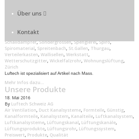
Lüftungsmarkt
,
Lüftungsprodukte
,
Lüftungsproduktion
,
Lüftungsrohr
,
Lüftungsspenglerei
,
Lüftungssystem
,
Über uns
Lüftungstechnisch
,
Lüftungstechnische
,
Luzern
,
Montagematerial
,
Oerlikon
,
Preiswert
,
Produkte
,
Produktion
,
Qualität
,
Regenhut
,
Regensdorf
,
Rohr
,
Kontakt
Rohrsysteme
,
Rund
,
Rundmaterial
,
Schaffhausen
,
Schalldämpfer
,
Sondergrössen
,
Spenglerei
,
Spiro
,
Spiromaterial
,
Spreitenbach
,
St.Gallen
,
Thurgau
,
Verteilerkasten
,
Wallisellen
,
Werkstatt
,
Wetterschutzgitter
,
Wickelfalzrohr
,
Wohnungslüftung
,
Zürich
Luftech ist spezialisiert auf Artikel nach Mass.
Mehr Infos dazu...
Unsere Produkte
18. Mai 2016
By
Luftech Schweiz AG
Air Ventilation
,
Duct Kanalsysteme
,
Formteile
,
Günstig
,
Kanalformteile
,
Kanalsystem
,
Kanalteile
,
Luftkanalsystem
,
Luftkanalsysteme
,
Lüftungskanal
,
Lüftungskanäle
,
Lüftungsprodukte
,
Lüftungsrohr
,
Lüftungssystem
,
Preiswert
,
Produkte
,
Qualität