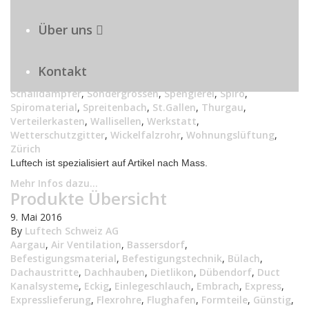
Lüftungsmarkt
,
Lüftungsprodukte
,
Lüftungsproduktion
,
Lüftungsrohr
,
Lüftungsspenglerei
,
Lüftungssystem
,
Über uns
Lüftungstechnisch
,
Lüftungstechnische
,
Luzern
,
Montagematerial
,
Oerlikon
,
Preiswert
,
Produkte
,
Produktion
,
Qualität
,
Regenhut
,
Regensdorf
,
Rohr
,
Kontakt
Rohrsysteme
,
Rund
,
Rundmaterial
,
Schaffhausen
,
Schalldämpfer
,
Sondergrössen
,
Spenglerei
,
Spiro
,
Spiromaterial
,
Spreitenbach
,
St.Gallen
,
Thurgau
,
Verteilerkasten
,
Wallisellen
,
Werkstatt
,
Wetterschutzgitter
,
Wickelfalzrohr
,
Wohnungslüftung
,
Zürich
Luftech ist spezialisiert auf Artikel nach Mass.
Mehr Infos dazu...
Produkte Übersicht
9. Mai 2016
By
Luftech Schweiz AG
Aargau
,
Air Ventilation
,
Bassersdorf
,
Befestigungsmaterial
,
Befestigungstechnik
,
Bülach
,
Dachaustritte
,
Dachhauben
,
Dietlikon
,
Dübendorf
,
Duct
Kanalsysteme
,
Eckig
,
Einlegeschlauch
,
Embrach
,
Express
,
Expresslieferung
,
Flexrohre
,
Flughafen
,
Formteile
,
Günstig
,