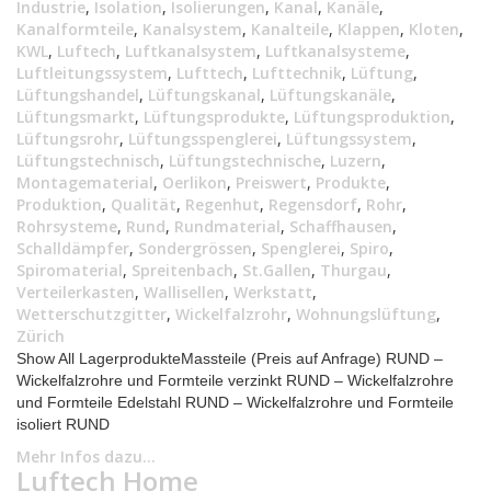
Industrie
,
Isolation
,
Isolierungen
,
Kanal
,
Kanäle
,
Kanalformteile
,
Kanalsystem
,
Kanalteile
,
Klappen
,
Kloten
,
KWL
,
Luftech
,
Luftkanalsystem
,
Luftkanalsysteme
,
Luftleitungssystem
,
Lufttech
,
Lufttechnik
,
Lüftung
,
Lüftungshandel
,
Lüftungskanal
,
Lüftungskanäle
,
Lüftungsmarkt
,
Lüftungsprodukte
,
Lüftungsproduktion
,
Lüftungsrohr
,
Lüftungsspenglerei
,
Lüftungssystem
,
Lüftungstechnisch
,
Lüftungstechnische
,
Luzern
,
Montagematerial
,
Oerlikon
,
Preiswert
,
Produkte
,
Produktion
,
Qualität
,
Regenhut
,
Regensdorf
,
Rohr
,
Rohrsysteme
,
Rund
,
Rundmaterial
,
Schaffhausen
,
Schalldämpfer
,
Sondergrössen
,
Spenglerei
,
Spiro
,
Spiromaterial
,
Spreitenbach
,
St.Gallen
,
Thurgau
,
Verteilerkasten
,
Wallisellen
,
Werkstatt
,
Wetterschutzgitter
,
Wickelfalzrohr
,
Wohnungslüftung
,
Zürich
Show All LagerprodukteMassteile (Preis auf Anfrage) RUND –
Wickelfalzrohre und Formteile verzinkt RUND – Wickelfalzrohre
und Formteile Edelstahl RUND – Wickelfalzrohre und Formteile
isoliert RUND
Mehr Infos dazu...
Luftech Home