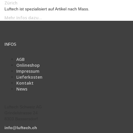
Zürich
Luftech ist spezialisiert auf Artikel nach Mass.
Mehr Infos dazu...
INFOS
AGB
Onlineshop
Impressum
Lieferkosten
Kontakt
News
Luftech Schweiz AG
Grindelstrasse 24
8303 Bassersdorf
info@luftech.ch