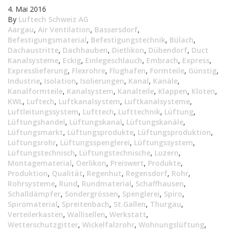
4. Mai 2016
By
Luftech Schweiz AG
Aargau
,
Air Ventilation
,
Bassersdorf
,
Befestigungsmaterial
,
Befestigungstechnik
,
Bülach
,
Dachaustritte
,
Dachhauben
,
Dietlikon
,
Dübendorf
,
Duct
Kanalsysteme
,
Eckig
,
Einlegeschlauch
,
Embrach
,
Express
,
Expresslieferung
,
Flexrohre
,
Flughafen
,
Formteile
,
Günstig
,
Industrie
,
Isolation
,
Isolierungen
,
Kanal
,
Kanäle
,
Kanalformteile
,
Kanalsystem
,
Kanalteile
,
Klappen
,
Kloten
,
KWL
,
Luftech
,
Luftkanalsystem
,
Luftkanalsysteme
,
Luftleitungssystem
,
Lufttech
,
Lufttechnik
,
Lüftung
,
Lüftungshandel
,
Lüftungskanal
,
Lüftungskanäle
,
Lüftungsmarkt
,
Lüftungsprodukte
,
Lüftungsproduktion
,
Lüftungsrohr
,
Lüftungsspenglerei
,
Lüftungssystem
,
Lüftungstechnisch
,
Lüftungstechnische
,
Luzern
,
Montagematerial
,
Oerlikon
,
Preiswert
,
Produkte
,
Produktion
,
Qualität
,
Regenhut
,
Regensdorf
,
Rohr
,
Rohrsysteme
,
Rund
,
Rundmaterial
,
Schaffhausen
,
Schalldämpfer
,
Sondergrössen
,
Spenglerei
,
Spiro
,
Spiromaterial
,
Spreitenbach
,
St.Gallen
,
Thurgau
,
Verteilerkasten
,
Wallisellen
,
Werkstatt
,
Wetterschutzgitter
,
Wickelfalzrohr
,
Wohnungslüftung
,