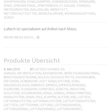
SCHAFFHAUSEN
,
SCHALLDÄMPFER
,
SONDERGRÖSSEN
,
SPENGLEREI
,
SPIRO
,
SPIROMATERIAL
,
SPREITENBACH
,
ST.GALLEN
,
THURGAU
,
VERTEILERKASTEN
,
WALLISELLEN
,
WERKSTATT
,
WETTERSCHUTZGITTER
,
WICKELFALZROHR
,
WOHNUNGSLÜFTUNG
,
ZÜRICH
Luftech ist spezialisiert auf Artikel nach Mass.
MEHR INFOS DAZU...
Produkte Übersicht
9. MAI 2016
BY
LUFTECH SCHWEIZ AG
AARGAU
,
AIR VENTILATION
,
BASSERSDORF
,
BEFESTIGUNGSMATERIAL
,
BEFESTIGUNGSTECHNIK
,
BÜLACH
,
DACHAUSTRITTE
,
DACHHAUBEN
,
DIETLIKON
,
DÜBENDORF
,
DUCT KANALSYSTEME
,
ECKIG
,
EINLEGESCHLAUCH
,
EMBRACH
,
EXPRESS
,
EXPRESSLIEFERUNG
,
FLEXROHRE
,
FLUGHAFEN
,
FORMTEILE
,
GÜNSTIG
,
INDUSTRIE
,
ISOLATION
,
ISOLIERUNGEN
,
KANAL
,
KANÄLE
,
KANALFORMTEILE
,
KANALSYSTEM
,
KANALTEILE
,
KLAPPEN
,
KLOTEN
,
KWL
,
LUFTECH
,
LUFTKANALSYSTEM
,
LUFTKANALSYSTEME
,
LUFTLEITUNGSSYSTEM
,
LUFTTECH
,
LUFTTECHNIK
,
LÜFTUNG
,
LÜFTUNGSHANDEL
,
LÜFTUNGSKANAL
,
LÜFTUNGSKANÄLE
,
LÜFTUNGSMARKT
,