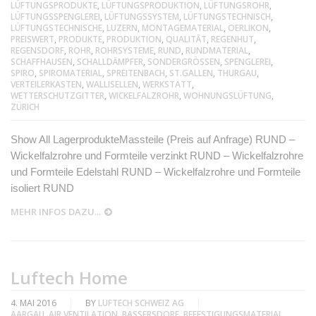
LÜFTUNGSPRODUKTE
,
LÜFTUNGSPRODUKTION
,
LÜFTUNGSROHR
,
LÜFTUNGSSPENGLEREI
,
LÜFTUNGSSYSTEM
,
LÜFTUNGSTECHNISCH
,
LÜFTUNGSTECHNISCHE
,
LUZERN
,
MONTAGEMATERIAL
,
OERLIKON
,
PREISWERT
,
PRODUKTE
,
PRODUKTION
,
QUALITÄT
,
REGENHUT
,
REGENSDORF
,
ROHR
,
ROHRSYSTEME
,
RUND
,
RUNDMATERIAL
,
SCHAFFHAUSEN
,
SCHALLDÄMPFER
,
SONDERGRÖSSEN
,
SPENGLEREI
,
SPIRO
,
SPIROMATERIAL
,
SPREITENBACH
,
ST.GALLEN
,
THURGAU
,
VERTEILERKASTEN
,
WALLISELLEN
,
WERKSTATT
,
WETTERSCHUTZGITTER
,
WICKELFALZROHR
,
WOHNUNGSLÜFTUNG
,
ZÜRICH
Show All LagerprodukteMassteile (Preis auf Anfrage) RUND –
Wickelfalzrohre und Formteile verzinkt RUND – Wickelfalzrohre
und Formteile Edelstahl RUND – Wickelfalzrohre und Formteile
isoliert RUND
MEHR INFOS DAZU...
Luftech Home
4. MAI 2016
BY
LUFTECH SCHWEIZ AG
AARGAU
,
AIR VENTILATION
,
BASSERSDORF
,
BEFESTIGUNGSMATERIAL
,