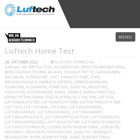
MENU
Luftech Home Test
28. OKTOBER 2022
BY
LUFTECH SCHWEIZ AG
AARGAU
,
AIR VENTILATION
,
BASSERSDORF
,
BEFESTIGUNGSMATERIAL
,
BEFESTIGUNGSTECHNIK
,
BÜLACH
,
DACHAUSTRITTE
,
DACHHAUBEN
,
DIETLIKON
,
DÜBENDORF
,
DUCT KANALSYSTEME
,
ECKIG
,
EINLEGESCHLAUCH
,
EMBRACH
,
EXPRESS
,
EXPRESSLIEFERUNG
,
FLEXROHRE
,
FLUGHAFEN
,
FORMTEILE
,
GÜNSTIG
,
INDUSTRIE
,
ISOLATION
,
ISOLIERUNGEN
,
KANAL
,
KANÄLE
,
KANALFORMTEILE
,
KANALSYSTEM
,
KANALTEILE
,
KLAPPEN
,
KLOTEN
,
KWL
,
LUFTECH
,
LUFTKANALSYSTEM
,
LUFTKANALSYSTEME
,
LUFTLEITUNGSSYSTEM
,
LUFTTECH
,
LUFTTECHNIK
,
LÜFTUNG
,
LÜFTUNGSHANDEL
,
LÜFTUNGSKANAL
,
LÜFTUNGSKANÄLE
,
LÜFTUNGSMARKT
,
LÜFTUNGSPRODUKTE
,
LÜFTUNGSPRODUKTION
,
LÜFTUNGSROHR
,
LÜFTUNGSSPENGLEREI
,
LÜFTUNGSSYSTEM
,
LÜFTUNGSTECHNISCH
,
LÜFTUNGSTECHNISCHE
,
LUZERN
,
MONTAGEMATERIAL
,
OERLIKON
,
PREISWERT
,
PRODUKTE
,
PRODUKTION
,
QUALITÄT
,
REGENHUT
,
REGENSDORF
,
ROHR
,
ROHRSYSTEME
,
RUND
,
RUNDMATERIAL
,