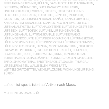
BEFESTIGUNGSTECHNIK
,
BÜLACH
,
DACHAUSTRITTE
,
DACHHAUBEN
,
DIETLIKON
,
DÜBENDORF
,
DUCT KANALSYSTEME
,
ECKIG
,
EINLEGESCHLAUCH
,
EMBRACH
,
EXPRESS
,
EXPRESSLIEFERUNG
,
FLEXROHRE
,
FLUGHAFEN
,
FORMTEILE
,
GÜNSTIG
,
INDUSTRIE
,
ISOLATION
,
ISOLIERUNGEN
,
KANAL
,
KANÄLE
,
KANALFORMTEILE
,
KANALSYSTEM
,
KANALTEILE
,
KLAPPEN
,
KLOTEN
,
KWL
,
LUFTECH
,
LUFTKANALSYSTEM
,
LUFTKANALSYSTEME
,
LUFTLEITUNGSSYSTEM
,
LUFTTECH
,
LUFTTECHNIK
,
LÜFTUNG
,
LÜFTUNGSHANDEL
,
LÜFTUNGSKANAL
,
LÜFTUNGSKANÄLE
,
LÜFTUNGSMARKT
,
LÜFTUNGSPRODUKTE
,
LÜFTUNGSPRODUKTION
,
LÜFTUNGSROHR
,
LÜFTUNGSSPENGLEREI
,
LÜFTUNGSSYSTEM
,
LÜFTUNGSTECHNISCH
,
LÜFTUNGSTECHNISCHE
,
LUZERN
,
MONTAGEMATERIAL
,
OERLIKON
,
PREISWERT
,
PRODUKTE
,
PRODUKTION
,
QUALITÄT
,
REGENHUT
,
REGENSDORF
,
ROHR
,
ROHRSYSTEME
,
RUND
,
RUNDMATERIAL
,
SCHAFFHAUSEN
,
SCHALLDÄMPFER
,
SONDERGRÖSSEN
,
SPENGLEREI
,
SPIRO
,
SPIROMATERIAL
,
SPREITENBACH
,
ST.GALLEN
,
THURGAU
,
VERTEILERKASTEN
,
WALLISELLEN
,
WERKSTATT
,
WETTERSCHUTZGITTER
,
WICKELFALZROHR
,
WOHNUNGSLÜFTUNG
,
ZÜRICH
Luftech ist spezialisiert auf Artikel nach Mass.
MEHR INFOS DAZU...